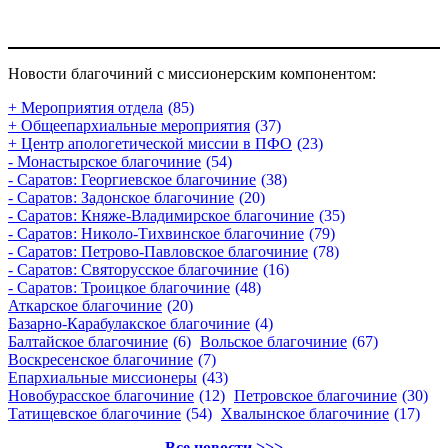
Новости благочиний с миссионерским компонентом:
+ Мероприятия отдела
(85)
+ Общеепархиальные мероприятия
(37)
+ Центр апологетической миссии в ПФО
(23)
- Монастырское благочиние
(54)
- Саратов: Георгиевское благочиние
(38)
- Саратов: Задонское благочиние
(20)
- Саратов: Княже-Владимирское благочиние
(35)
- Саратов: Николо-Тихвинское благочиние
(79)
- Саратов: Петрово-Павловское благочиние
(78)
- Саратов: Святорусское благочиние
(16)
- Саратов: Троицкое благочиние
(48)
Аткарское благочиние
(20)
Базарно-Карабулакское благочиние
(4)
Балтайское благочиние
(6)
Вольское благочиние
(67)
Воскресенское благочиние
(7)
Епархиальные миссионеры
(43)
Новобурасское благочиние
(12)
Петровское благочиние
(30)
Татищевское благочиние
(54)
Хвалынское благочиние
(17)
Все новости >>>