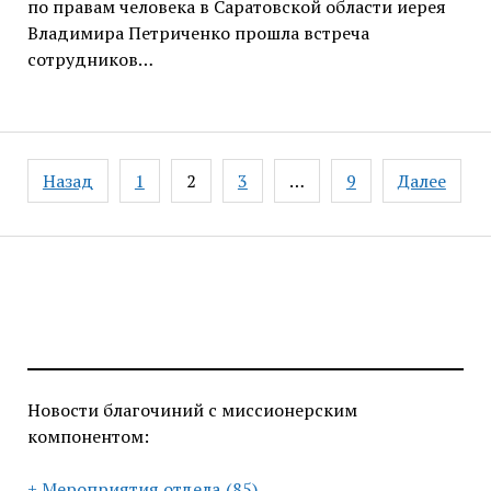
по правам человека в Саратовской области иерея
Владимира Петриченко прошла встреча
сотрудников…
Пагинация
Назад
1
2
3
…
9
Далее
записей
Новости благочиний с миссионерским
компонентом:
+ Мероприятия отдела
(85)