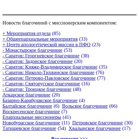
Новости благочиний с миссионерским компонентом:
+ Мероприятия отдела
(85)
+ Общеепархиальные мероприятия
(33)
+ Центр апологетической миссии в ПФО
(23)
- Монастырское благочиние
(53)
- Саратов: Георгиевское благочиние
(38)
- Саратов: Задонское благочиние
(20)
- Саратов: Княже-Владимирское благочиние
(35)
- Саратов: Николо-Тихвинское благочиние
(76)
- Саратов: Петрово-Павловское благочиние
(77)
- Саратов: Святорусское благочиние
(16)
- Саратов: Троицкое благочиние
(48)
Аткарское благочиние
(20)
Базарно-Карабулакское благочиние
(4)
Балтайское благочиние
(6)
Вольское благочиние
(66)
Воскресенское благочиние
(7)
Епархиальные миссионеры
(41)
Новобурасское благочиние
(11)
Петровское благочиние
(30)
Татищевское благочиние
(54)
Хвалынское благочиние
(17)
Все новости >>>