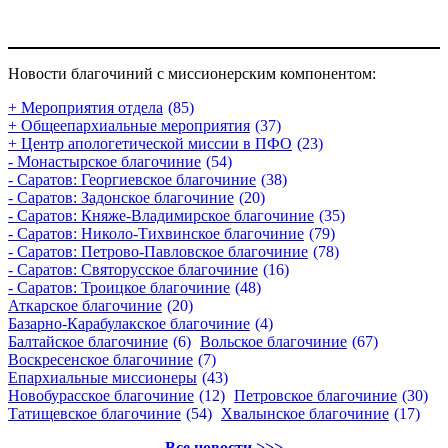
Новости благочиний с миссионерским компонентом:
+ Мероприятия отдела
(85)
+ Общеепархиальные мероприятия
(37)
+ Центр апологетической миссии в ПФО
(23)
- Монастырское благочиние
(54)
- Саратов: Георгиевское благочиние
(38)
- Саратов: Задонское благочиние
(20)
- Саратов: Княже-Владимирское благочиние
(35)
- Саратов: Николо-Тихвинское благочиние
(79)
- Саратов: Петрово-Павловское благочиние
(78)
- Саратов: Святорусское благочиние
(16)
- Саратов: Троицкое благочиние
(48)
Аткарское благочиние
(20)
Базарно-Карабулакское благочиние
(4)
Балтайское благочиние
(6)
Вольское благочиние
(67)
Воскресенское благочиние
(7)
Епархиальные миссионеры
(43)
Новобурасское благочиние
(12)
Петровское благочиние
(30)
Татищевское благочиние
(54)
Хвалынское благочиние
(17)
Все новости >>>